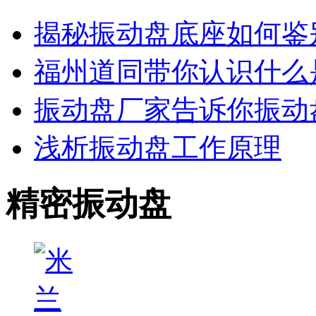
揭秘振动盘底座如何鉴
福州道同带你认识什么
振动盘厂家告诉你振动
浅析振动盘工作原理
精密振动盘