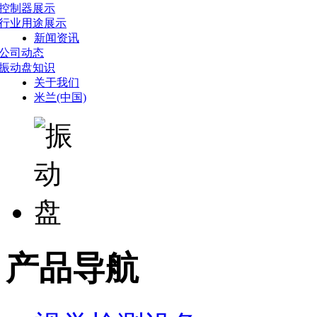
控制器展示
行业用途展示
新闻资讯
公司动态
振动盘知识
关于我们
米兰(中国)
产品导航