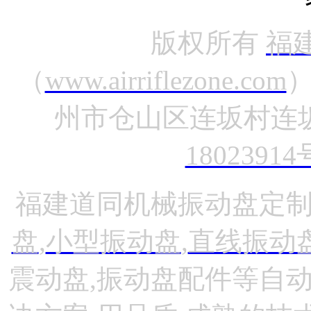
版权所有
福
（
www.airriflezone.com
）
州市仓山区连坂村连
18023914
福建道同机械振动盘定
盘
,
小型振动盘
,
直线振动
震动盘,振动盘配件等自