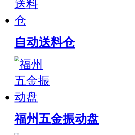
自动送料仓
福州五金振动盘