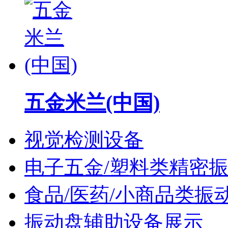
五金米兰(中国)
视觉检测设备
电子五金/塑料类精密
食品/医药/小商品类振
振动盘辅助设备展示