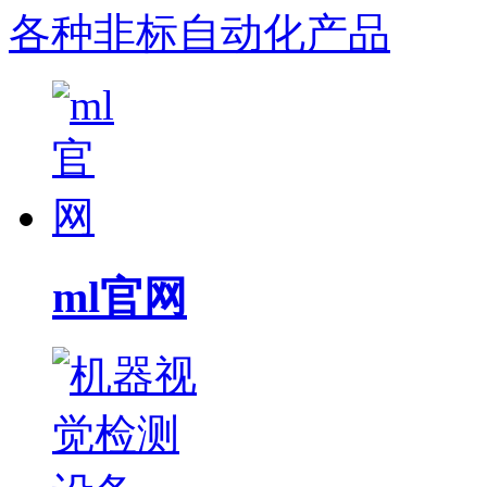
各种非标自动化产品
ml官网