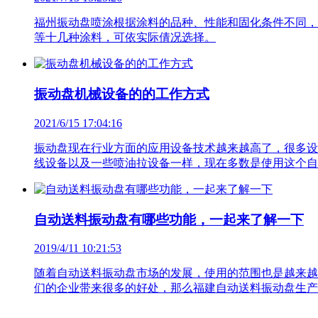
福州振动盘喷涂根据涂料的品种、性能和固化条件不同，
等十几种涂料，可依实际倩况选择。
振动盘机械设备的的工作方式
2021/6/15 17:04:16
振动盘现在行业方面的应用设备技术越来越高了，很多设
线设备以及一些喷油拉设备一样，现在多数是使用这个自
自动送料振动盘有哪些功能，一起来了解一下
2019/4/11 10:21:53
随着自动送料振动盘市场的发展，使用的范围也是越来越
们的企业带来很多的好处，那么福建自动送料振动盘生产