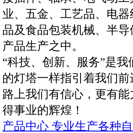
业、五金、工艺品、电器
品及食品包装机械、半导
产品生产之中。
“科技、创新、服务”是
的灯塔一样指引着我们前
路上我们有信心，更有能
得事业的辉煌！
产品中心
专业生产各种自