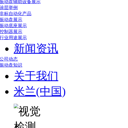
振动盘辅助设备展示
涂层举例
非标自动化产品
振动盘展示
振动底座展示
控制器展示
行业用途展示
新闻资讯
公司动态
振动盘知识
关于我们
米兰(中国)