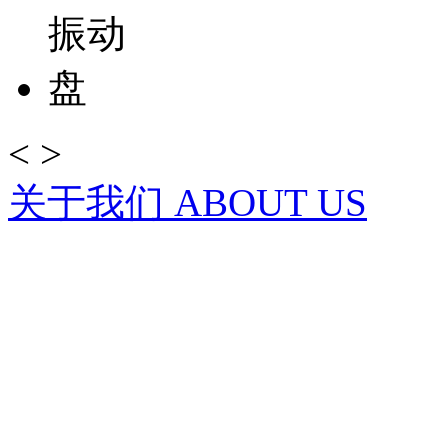
<
>
关于我们
ABOUT US