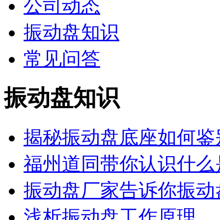
公司动态
振动盘知识
常见问答
振动盘知识
揭秘振动盘底座如何鉴
福州道同带你认识什么
振动盘厂家告诉你振动
浅析振动盘工作原理