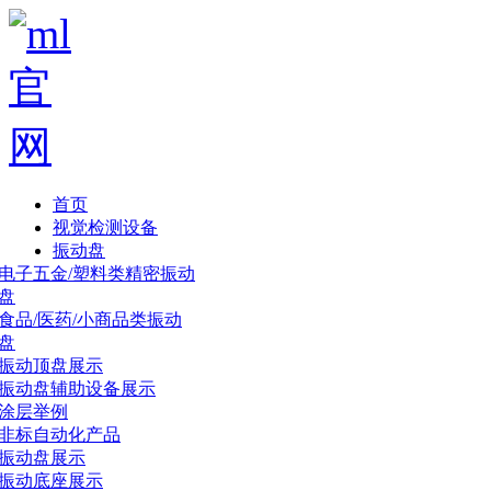
首页
视觉检测设备
振动盘
电子五金/塑料类精密振动
盘
食品/医药/小商品类振动
盘
振动顶盘展示
振动盘辅助设备展示
涂层举例
非标自动化产品
振动盘展示
振动底座展示