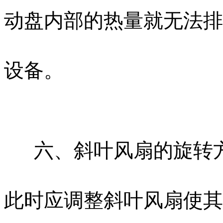
动盘内部的热量就无法排
设备。
六、斜叶风扇的旋转
此时应调整斜叶风扇使其