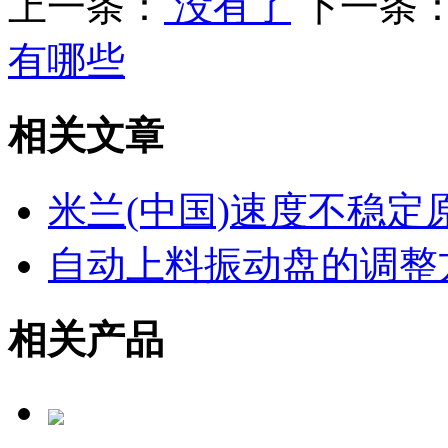
上一条：
没有了
下一条
有哪些
相关文章
米兰(中国)速度不稳定
自动上料振动盘的调整
相关产品