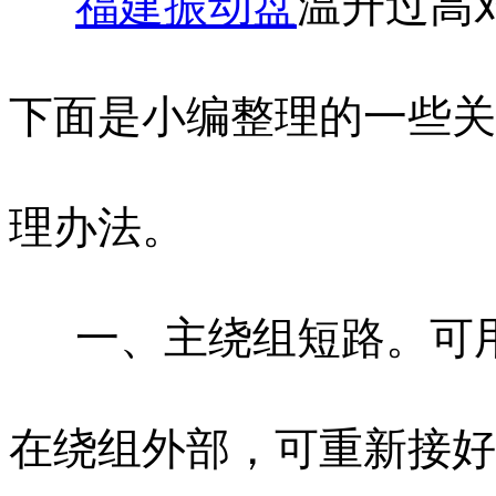
福建
振动盘
温升过高
下面是小编整理的一些关
理办法。
一、主绕组短路。可
在绕组外部，可重新接好